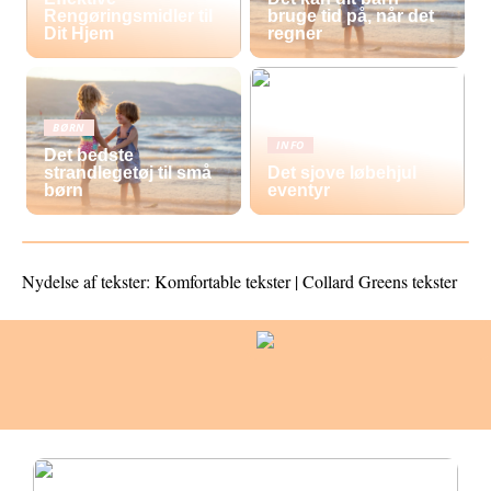
Rengøringsmidler til
bruge tid på, når det
Dit Hjem
regner
BØRN
INFO
Det bedste
strandlegetøj til små
Det sjove løbehjul
børn
eventyr
Nydelse af tekster: Komfortable tekster | Collard Greens tekster