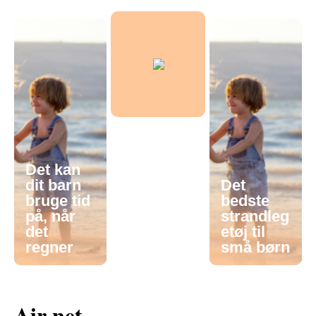
Det kan
dit barn
Det
bruge tid
bedste
på, når
strandleg
det
etøj til
regner
små børn
Air net