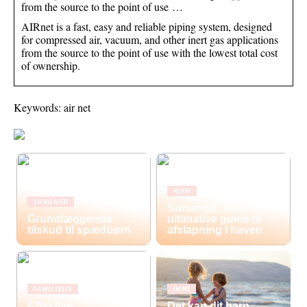
from the source to the point of use …
AIRnet is a fast, easy and reliable piping system, designed
for compressed air, vacuum, and other inert gas applications
from the source to the point of use with the lowest total cost
of ownership.
Keywords: air net
HJEM
SUNDHED
Solsenge: Den
Grundlæggende
ultimative guide til
tilskud til spædbørn
afslapning i haven
FAMILIELIV
INFO
Effektive
Det kan dit barn