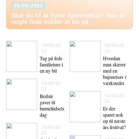
09/06/2022
Skal du til at flytte hjemmefra?: Her er
nogle fede måder at bo på
19/05/20
08/04/20
22
22
Tag på fede
Hvordan
familieture i
man skærer
en ny bil
med en
bajonetsav i
værkstedet
15/05/20
22
16/03/20
Bedste
22
gaver til
børnefødsels
Er der
dag
sparet nok
op til næste
års festival?
15/05/20
22