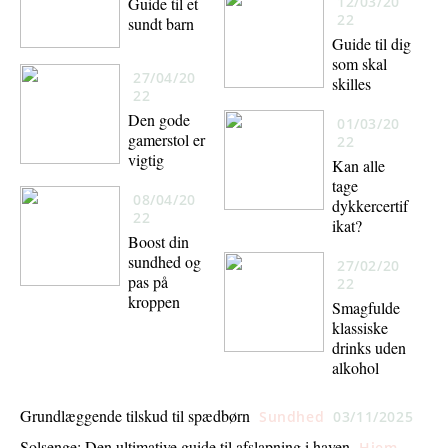
12/03/20
Guide til et
22
sundt barn
Guide til dig
som skal
27/04/20
skilles
22
Den gode
01/03/20
gamerstol er
22
vigtig
Kan alle
tage
08/04/20
dykkercertif
22
ikat?
Boost din
sundhed og
27/02/20
pas på
22
kroppen
Smagfulde
klassiske
drinks uden
alkohol
Grundlæggende tilskud til spædbørn
Sundhed
03/11/2025
Solsenge: Den ultimative guide til afslapning i haven
Hjem