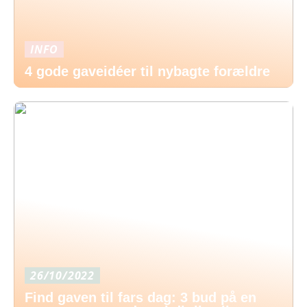
INFO
4 gode gaveidéer til nybagte forældre
26/10/2022
Find gaven til fars dag: 3 bud på en