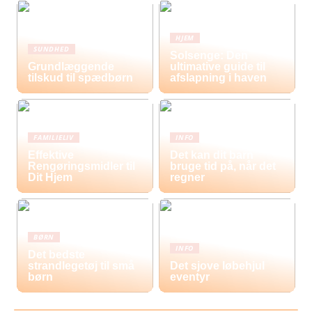
HJEM
SUNDHED
Solsenge: Den
Grundlæggende
ultimative guide til
tilskud til spædbørn
afslapning i haven
FAMILIELIV
INFO
Effektive
Det kan dit barn
Rengøringsmidler til
bruge tid på, når det
Dit Hjem
regner
BØRN
INFO
Det bedste
strandlegetøj til små
Det sjove løbehjul
børn
eventyr