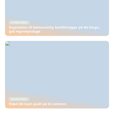
17/09/2022
Inspiration til børnevenlig familiehygge på de lange,
grå regnvejrsdage
06/09/2022
Klæd dit barn godt på til vinteren