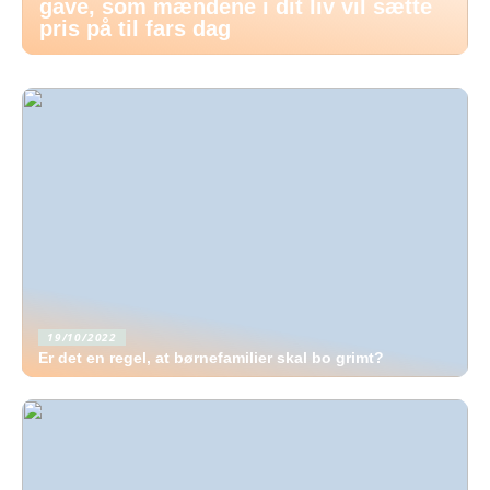
gave, som mændene i dit liv vil sætte
pris på til fars dag
19/10/2022
Er det en regel, at børnefamilier skal bo grimt?