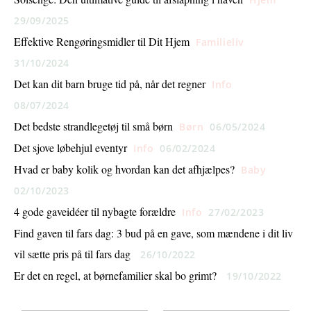
29/09/2025
Effektive Rengøringsmidler til Dit Hjem
Familieliv
31/10/2024
Det kan dit barn bruge tid på, når det regner
Info
08/07/2024
Det bedste strandlegetøj til små børn
Børn
06/05/2024
Det sjove løbehjul eventyr
Info
06/02/2024
Hvad er baby kolik og hvordan kan det afhjælpes?
Baby
02/10/2023
4 gode gaveidéer til nybagte forældre
Info
27/02/2023
Find gaven til fars dag: 3 bud på en gave, som mændene i dit liv
vil sætte pris på til fars dag
26/10/2022
Er det en regel, at børnefamilier skal bo grimt?
19/10/2022