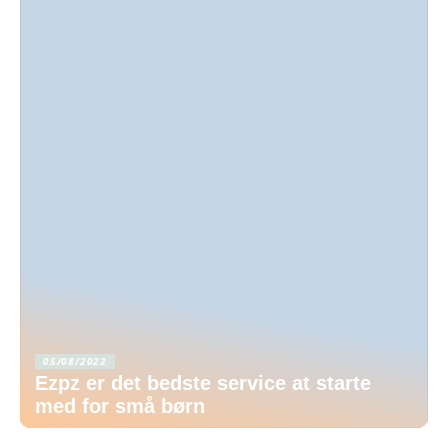
05/08/2022
Ezpz er det bedste service at starte
med for små børn