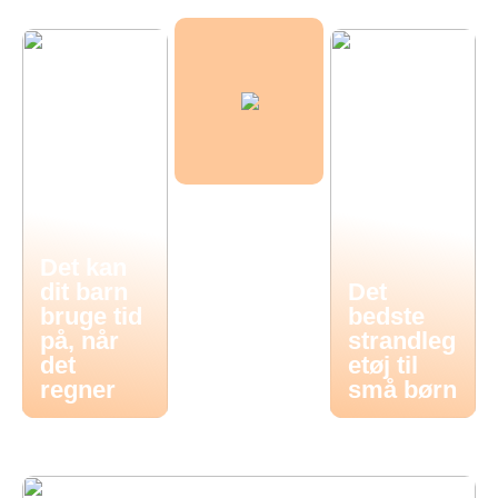
Det kan
dit barn
Det
bruge tid
bedste
på, når
strandleg
det
etøj til
regner
små børn