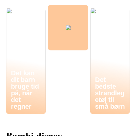
Det kan
dit barn
Det
bruge tid
bedste
på, når
strandleg
det
etøj til
regner
små børn
Bambi disney