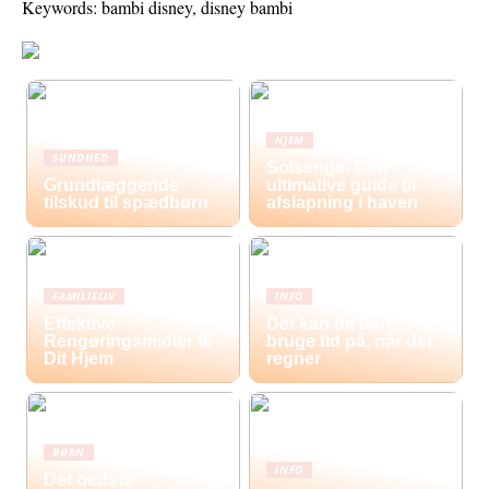
Keywords: bambi disney, disney bambi
HJEM
SUNDHED
Solsenge: Den
Grundlæggende
ultimative guide til
tilskud til spædbørn
afslapning i haven
FAMILIELIV
INFO
Effektive
Det kan dit barn
Rengøringsmidler til
bruge tid på, når det
Dit Hjem
regner
BØRN
INFO
Det bedste