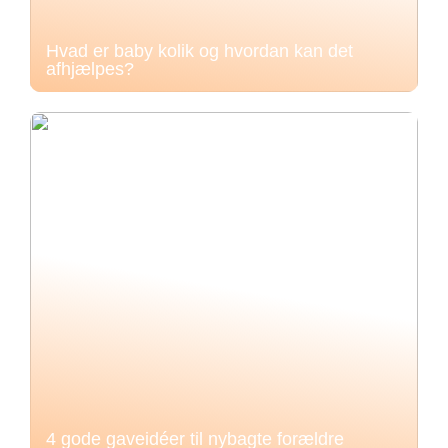
Hvad er baby kolik og hvordan kan det
afhjælpes?
4 gode gaveidéer til nybagte forældre