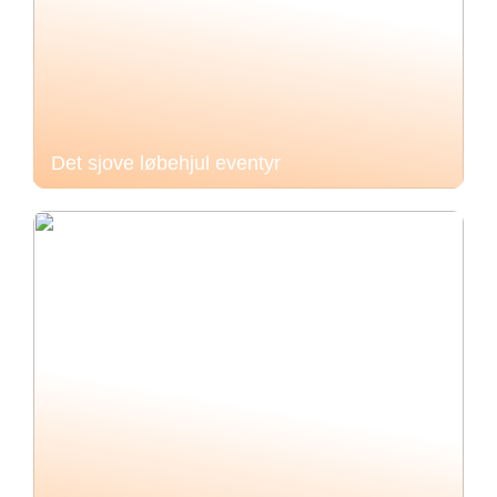
Det sjove løbehjul eventyr