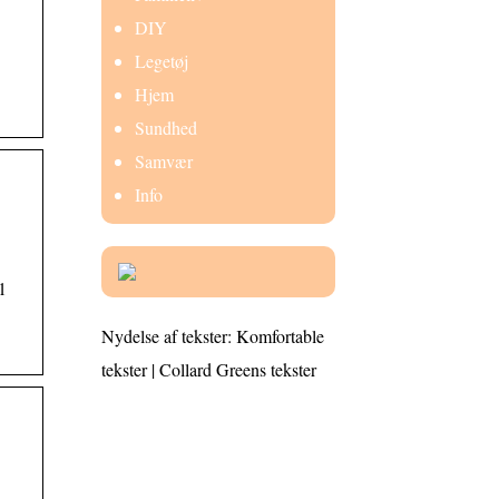
DIY
Legetøj
Hjem
Sundhed
Samvær
Info
1
Nydelse af tekster: Komfortable
tekster | Collard Greens tekster