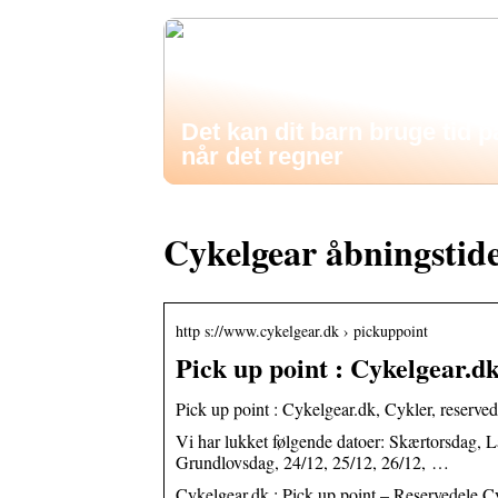
Det kan dit barn bruge tid p
når det regner
Cykelgear åbningstid
http s://www.cykelgear.dk › pickuppoint
Pick up point : Cykelgear.dk
Pick up point : Cykelgear.dk, Cykler, reservede
Vi har lukket følgende datoer: Skærtorsdag, L
Grundlovsdag, 24/12, 25/12, 26/12, …
Cykelgear.dk : Pick up point – Reservedele Cy