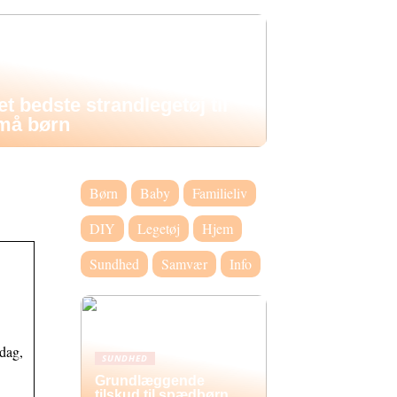
et bedste strandlegetøj til
må børn
Børn
Baby
Familieliv
DIY
Legetøj
Hjem
Sundhed
Samvær
Info
edag,
SUNDHED
Grundlæggende
tilskud til spædbørn