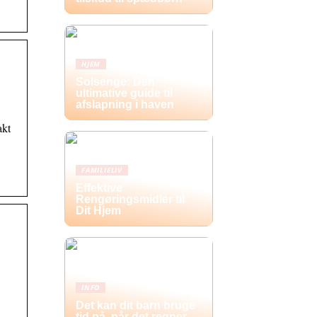
HJEM
Solsenge: Den
ultimative guide til
afslapning i haven
akt
FAMILIELIV
Effektive
Rengøringsmidler til
Dit Hjem
INFO
Det kan dit barn bruge
tid på, når det regner