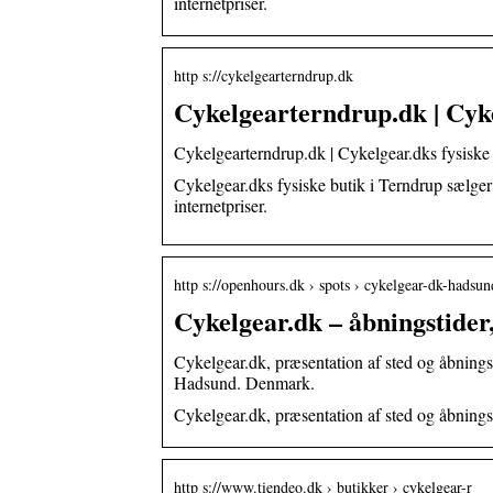
internetpriser.
http s://cykelgearterndrup.dk
Cykelgearterndrup.dk | Cyke
Cykelgearterndrup.dk | Cykelgear.dks fysiske
Cykelgear.dks fysiske butik i Terndrup sælger a
internetpriser.
http s://openhours.dk › spots › cykelgear-dk-hads
Cykelgear.dk – åbningstider
Cykelgear.dk, præsentation af sted og åbning
Hadsund. Denmark.
Cykelgear.dk, præsentation af sted og åbnings
http s://www.tiendeo.dk › butikker › cykelgear-r