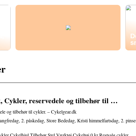
å,
D
s
er
, Cykler, reservedele og tilbehør til …
le og tilbehør til cykler. – Cykelgear.dk
angfredag, 2. påskedag, Store Bededag, Kristi himmelfartsdag, 2. pins
kler Cykelhjul Tilbehør Stel Værktøj Cykeltøj 0 kr Restsalg cykler,