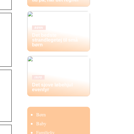
BØRN
Det bedste
strandlegetøj til små
børn
INFO
Det sjove løbehjul
eventyr
Børn
Baby
Familieliv