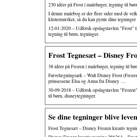
230 idéer på Frost | malebøger, tegning til bør
I denne malebog er der flere sider med de velk
klistermærker, så du kan pynte dine tegning
12-01-2020 – Udforsk opslagstavlen "Frost" ti
tegning til børn, tegninger.
Frost Tegnesæt – Disney Fro
38 idéer på Frozen | malebøger, tegning til bø
Farvelægningsark – Walt Disney Frost (Frozen)
prinsessene Elsa og Anna fra Disney …
30-09-2018 – Udforsk opslagstavlen "Frozen" t
til børn, disneytegninger.
Se dine tegninger blive lev
Frost Tegnesæt – Disney Frozen kreativ tegn
Disney Frozen kreativ tegning 286264 – Frost