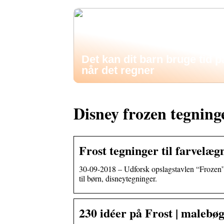
Det kan dit barn bruge tid p
når det regner
Disney frozen tegning
Frost tegninger til farvelæg
30-09-2018 – Udforsk opslagstavlen “Frozen” t
til børn, disneytegninger.
230 idéer på Frost | malebøg