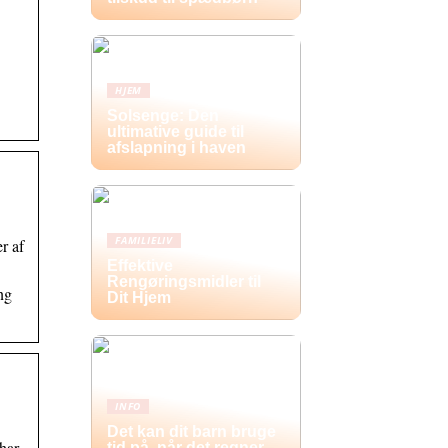
HJEM
Solsenge: Den
ultimative guide til
afslapning i haven
FAMILIELIV
r af
Effektive
Rengøringsmidler til
ng
Dit Hjem
INFO
Det kan dit barn bruge
har
tid på, når det regner