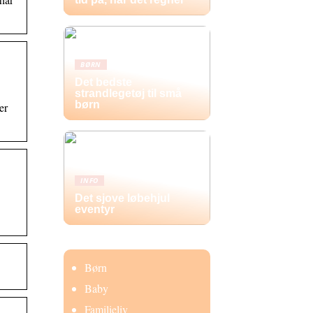
BØRN
Det bedste
strandlegetøj til små
børn
er
INFO
Det sjove løbehjul
eventyr
Børn
Baby
Familieliv