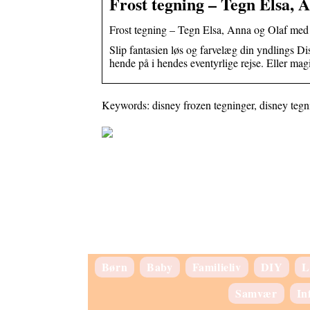
Frost tegning – Tegn Elsa, 
Frost tegning – Tegn Elsa, Anna og Olaf med 
Slip fantasien løs og farvelæg din yndlings 
hende på i hendes eventyrlige rejse. Eller mag
Keywords: disney frozen tegninger, disney tegni
Børn
Baby
Familieliv
DIY
L
Samvær
In