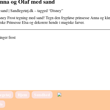
Anna og Olaf med sand
sand | Sandlegetøj.dk – tagged “Disney”
Disney Frost tegning med sand! Tegn den frygtløse prinsesse Anna og kl
iske Prinsesse Elsa og dekorere hende i magiske farver.
nger frost
egetøj
Hjem
Sundhed
fo