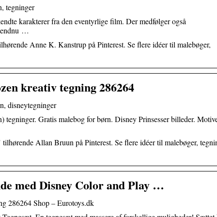
n, tegninger
endte karakterer fra den eventyrlige film. Der medfølger også
er endnu …
lhørende Anne K. Kanstrup på Pinterest. Se flere idéer til malebøger,
zen kreativ tegning 286264
rn, disneytegninger
 tegninger. Gratis malebog for børn. Disney Prinsesser billeder. Motive
ilhørende Allan Bruun på Pinterest. Se flere idéer til malebøger, tegni
ende med Disney Color and Play …
ing 286264 Shop – Eurotoys.dk
 Tegnesæt. En tegnesæt med massere af forskellige muligheder! Sættet 