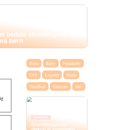
et bedste strandlegetøj til
må børn
Børn
Baby
Familieliv
DIY
Legetøj
Hjem
Sundhed
Samvær
Info
ng
SUNDHED
Grundlæggende
tilskud til spædbørn