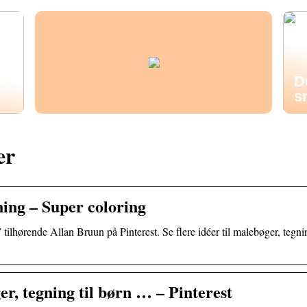
å,
D
s
er
ning – Super coloring
ilhørende Allan Bruun på Pinterest. Se flere idéer til malebøger, tegni
er, tegning til børn … – Pinterest