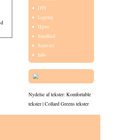
DIY
Legetøj
æd
Hjem
Sundhed
Samvær
Info
Nydelse af tekster: Komfortable
tekster | Collard Greens tekster