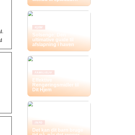
HJEM
d.
Solsenge: Den
id
ultimative guide til
afslapning i haven
FAMILIELIV
Effektive
Rengøringsmidler til
Dit Hjem
INFO
Det kan dit barn bruge
tid på, når det regner