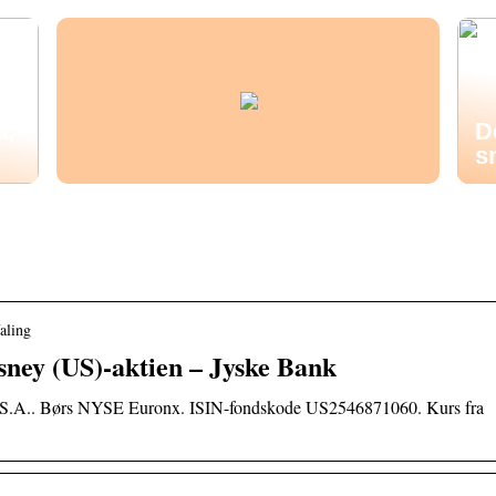
å,
D
s
aling
isney (US)-aktien – Jyske Bank
.S.A.. Børs NYSE Euronx. ISIN-fondskode US2546871060. Kurs fra