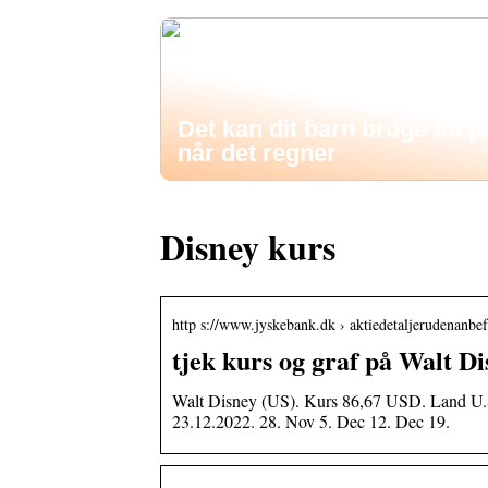
Det kan dit barn bruge tid p
når det regner
Disney kurs
http s://www.jyskebank.dk › aktiedetaljerudenanbef
tjek kurs og graf på Walt D
Walt Disney (US). Kurs 86,67 USD. Land U
23.12.2022. 28. Nov 5. Dec 12. Dec 19.