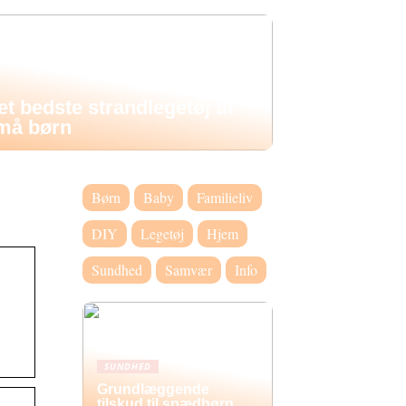
et bedste strandlegetøj til
må børn
Børn
Baby
Familieliv
DIY
Legetøj
Hjem
Sundhed
Samvær
Info
SUNDHED
Grundlæggende
tilskud til spædbørn