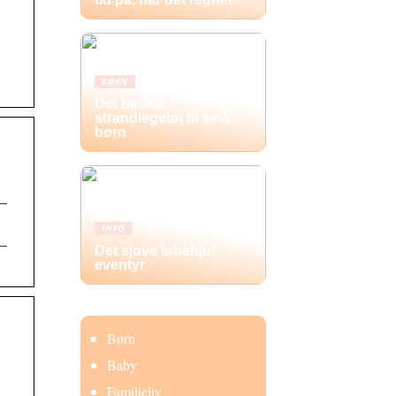
BØRN
Det bedste
strandlegetøj til små
børn
 –
INFO
 –
Det sjove løbehjul
eventyr
Børn
Baby
Familieliv