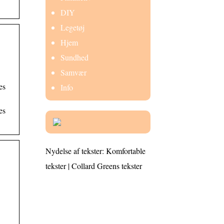
DIY
Legetøj
Hjem
Sundhed
Samvær
es
Info
es
Nydelse af tekster: Komfortable
tekster | Collard Greens tekster