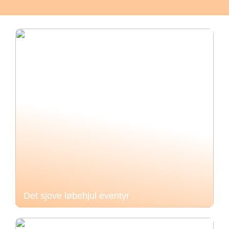
Det sjove løbehjul eventyr