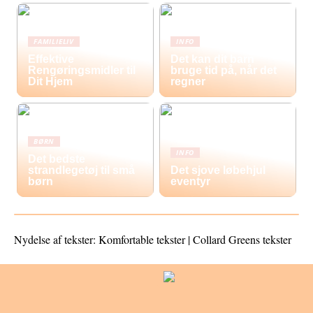
FAMILIELIV
INFO
Effektive
Det kan dit barn
Rengøringsmidler til
bruge tid på, når det
Dit Hjem
regner
BØRN
INFO
Det bedste
strandlegetøj til små
Det sjove løbehjul
børn
eventyr
Nydelse af tekster: Komfortable tekster | Collard Greens tekster