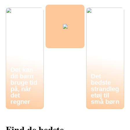
Det kan
dit barn
Det
bruge tid
bedste
på, når
strandleg
det
etøj til
regner
små børn
Find de bedste