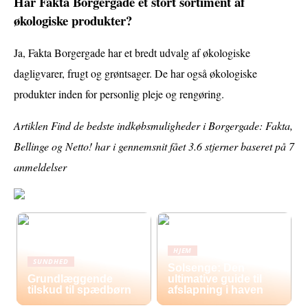
Har Fakta Borgergade et stort sortiment af
økologiske produkter?
Ja, Fakta Borgergade har et bredt udvalg af økologiske
dagligvarer, frugt og grøntsager. De har også økologiske
produkter inden for personlig pleje og rengøring.
Artiklen Find de bedste indkøbsmuligheder i Borgergade: Fakta,
Bellinge og Netto! har i gennemsnit fået
3.6
stjerner baseret på
7
anmeldelser
HJEM
SUNDHED
Solsenge: Den
Grundlæggende
ultimative guide til
tilskud til spædbørn
afslapning i haven