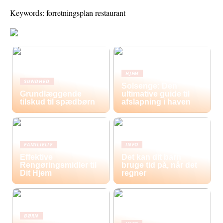
Keywords: forretningsplan restaurant
HJEM
SUNDHED
Solsenge: Den
Grundlæggende
ultimative guide til
tilskud til spædbørn
afslapning i haven
FAMILIELIV
INFO
Effektive
Det kan dit barn
Rengøringsmidler til
bruge tid på, når det
Dit Hjem
regner
BØRN