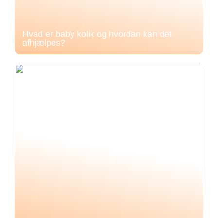
Hvad er baby kolik og hvordan kan det
afhjælpes?