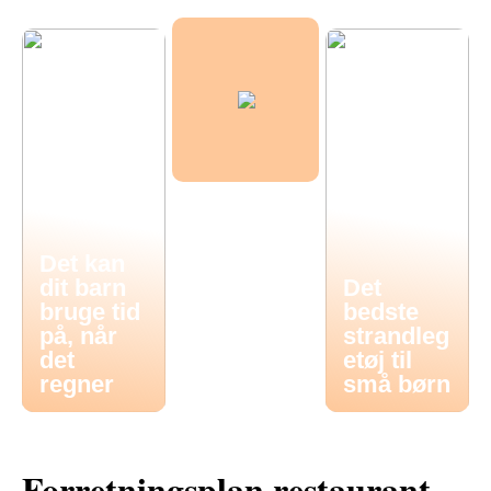
Det kan
dit barn
Det
bruge tid
bedste
på, når
strandleg
det
etøj til
regner
små børn
Forretningsplan restaurant