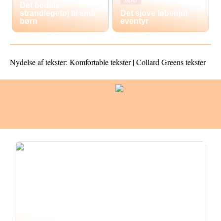
INFO
Det bedste
strandlegetøj til små
Det sjove løbehjul
børn
eventyr
Nydelse af tekster: Komfortable tekster | Collard Greens tekster