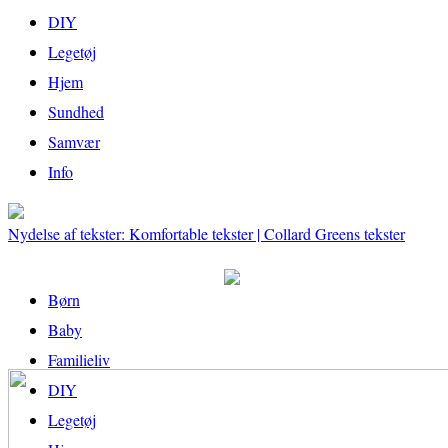
DIY
Legetøj
Hjem
Sundhed
Samvær
Info
Nydelse af tekster: Komfortable tekster | Collard Greens tekster
Børn
Baby
Familieliv
DIY
Legetøj