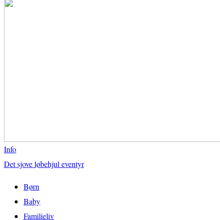
Info
Det sjove løbehjul eventyr
Børn
Baby
Familieliv