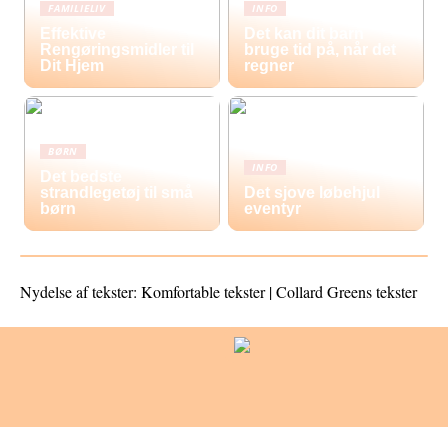
FAMILIELIV
INFO
Effektive
Det kan dit barn
Rengøringsmidler til
bruge tid på, når det
Dit Hjem
regner
BØRN
INFO
Det bedste
strandlegetøj til små
Det sjove løbehjul
børn
eventyr
Nydelse af tekster: Komfortable tekster | Collard Greens tekster