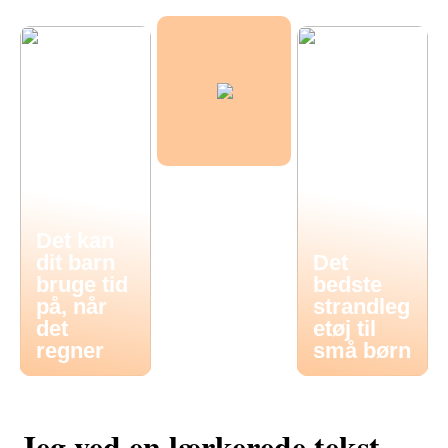
Det kan
dit barn
Det
bruge tid
bedste
på, når
strandleg
det
etøj til
regner
små børn
Jeg ved en lærkerede tekst