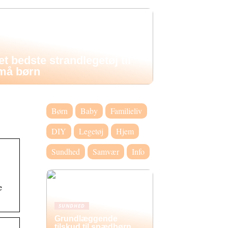
et bedste strandlegetøj til
må børn
Børn
Baby
Familieliv
DIY
Legetøj
Hjem
Sundhed
Samvær
Info
e
SUNDHED
Grundlæggende
tilskud til spædbørn