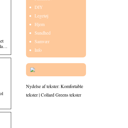
DIY
Legetøj
Hjem
Sundhed
et
Samvær
gla…
Info
Nydelse af tekster: Komfortable
ol
tekster | Collard Greens tekster