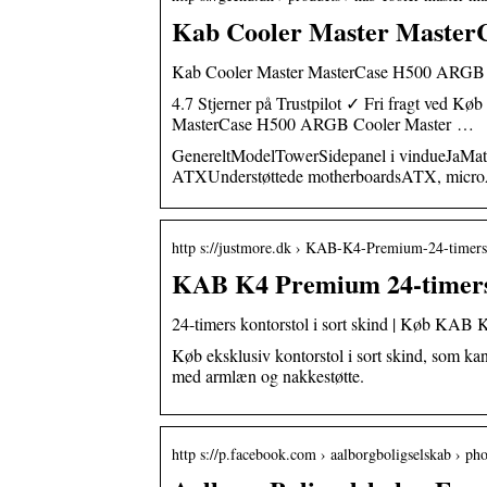
Kab Cooler Master Master
Kab Cooler Master MasterCase H500 ARGB 
4.7 Stjerner på Trustpilot ✓ Fri fragt ved 
MasterCase H500 ARGB Cooler Master …
GenereltModelTowerSidepanel i vindueJaMater
ATXUnderstøttede motherboardsATX, microA
http s://justmore.dk › KAB-K4-Premium-24-timer
KAB K4 Premium 24-timers k
24-timers kontorstol i sort skind | Køb KAB 
Køb eksklusiv kontorstol i sort skind, som kan
med armlæn og nakkestøtte.
http s://p.facebook.com › aalborgboligselskab › pho