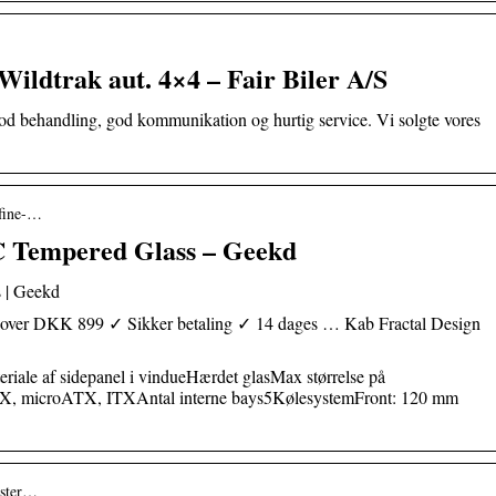
ldtrak aut. 4×4 – Fair Biler A/S
god behandling, god kommunikation og hurtig service. Vi solgte vores
efine-…
 C Tempered Glass – Geekd
 | Geekd
Køb over DKK 899 ✓ Sikker betaling ✓ 14 dages … Kab Fractal Design
iale af sidepanel i vindueHærdet glasMax størrelse på
X, microATX, ITXAntal interne bays5KølesystemFront: 120 mm
aster…