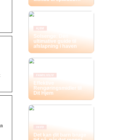
HJEM
Solsenge: Den
ultimative guide til
afslapning i haven
t
FAMILIELIV
Effektive
Rengøringsmidler til
Dit Hjem
an
INFO
Det kan dit barn bruge
tid på, når det regner