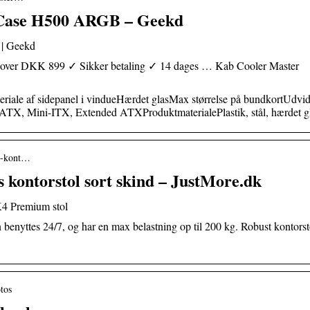
Case H500 ARGB – Geekd
| Geekd
Køb over DKK 899 ✓ Sikker betaling ✓ 14 dages … Kab Cooler Master
iale af sidepanel i vindueHærdet glasMax størrelse på bundkortUdvid
TX, Mini-ITX, Extended ATXProduktmaterialePlastik, stål, hærdet 
s-kont…
ontorstol sort skind – JustMore.dk
K4 Premium stol
 benyttes 24/7, og har en max belastning op til 200 kg. Robust kontorst
tos