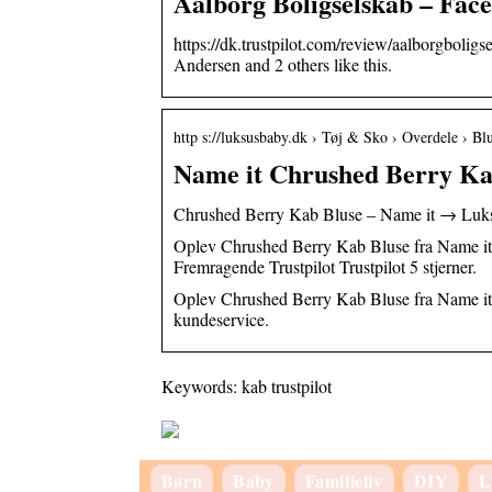
Aalborg Boligselskab – Fac
https://dk.trustpilot.com/review/aalborgboligs
Andersen and 2 others like this.
http s://luksusbaby.dk › Tøj & Sko › Overdele › Bl
Name it Chrushed Berry Ka
Chrushed Berry Kab Bluse – Name it → Luk
Oplev Chrushed Berry Kab Bluse fra Name it h
Fremragende Trustpilot Trustpilot 5 stjerner.
Oplev Chrushed Berry Kab Bluse fra Name it h
kundeservice.
Keywords: kab trustpilot
Børn
Baby
Familieliv
DIY
L