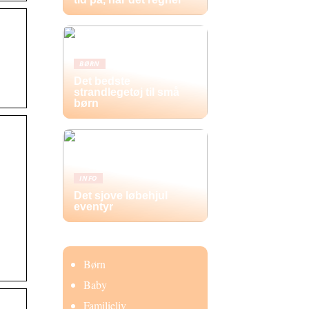
BØRN
Det bedste
strandlegetøj til små
børn
INFO
Det sjove løbehjul
eventyr
Børn
Baby
Familieliv