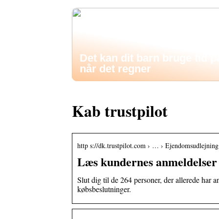
Det kan dit barn bruge tid p
når det regner
Kab trustpilot
http s://dk.trustpilot.com › … › Ejendomsudlejning
Læs kundernes anmeldelser 
Slut dig til de 264 personer, der allerede har
købsbeslutninger.