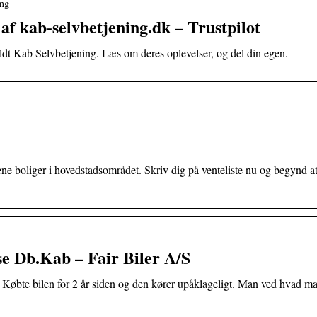
ing
f kab-selvbetjening.dk – Trustpilot
ldt Kab Selvbetjening. Læs om deres oplevelser, og del din egen.
e boliger i hovedstadsområdet. Skriv dig på venteliste nu og begynd a
se Db.Kab – Fair Biler A/S
t. Købte bilen for 2 år siden og den kører upåklageligt. Man ved hvad m