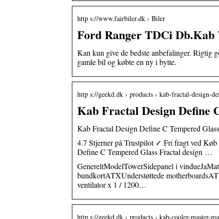
http s://www.fairbiler.dk › Biler
Ford Ranger TDCi Db.Kab Wi
Kan kun give de bedste anbefalinger. Rigtig 
gamle bil og købte en ny i bytte.
http s://geekd.dk › products › kab-fractal-design-d
Kab Fractal Design Define
Kab Fractal Design Define C Tempered Glass
4.7 Stjerner på Trustpilot ✓ Fri fragt ved 
Define C Tempered Glass Fractal design …
GenereltModelTowerSidepanel i vindueJaMater
bundkortATXUnderstøttede motherboardsAT
ventilator x 1 / 1200…
http s://geekd.dk › products › kab-cooler-master-m