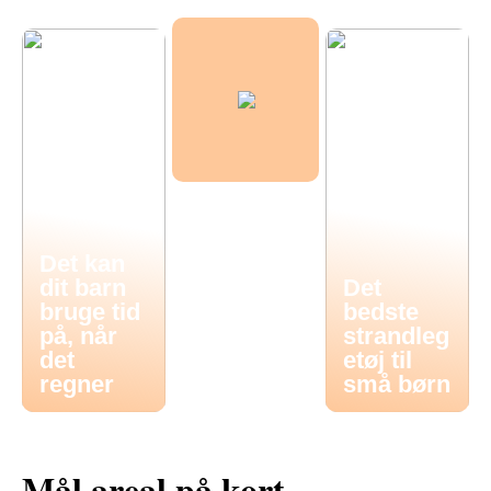
Det kan
dit barn
Det
bruge tid
bedste
på, når
strandleg
det
etøj til
regner
små børn
Mål areal på kort