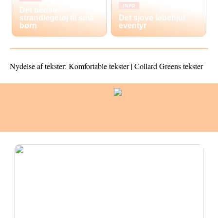
INFO
Det bedste
strandlegetøj til små
Det sjove løbehjul
børn
eventyr
Nydelse af tekster: Komfortable tekster | Collard Greens tekster