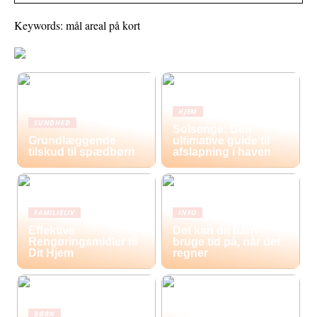
Keywords: mål areal på kort
HJEM
SUNDHED
Solsenge: Den
Grundlæggende
ultimative guide til
tilskud til spædbørn
afslapning i haven
FAMILIELIV
INFO
Effektive
Det kan dit barn
Rengøringsmidler til
bruge tid på, når det
Dit Hjem
regner
BØRN