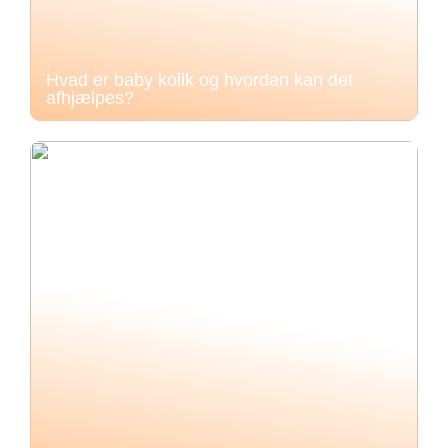
Hvad er baby kolik og hvordan kan det
afhjælpes?