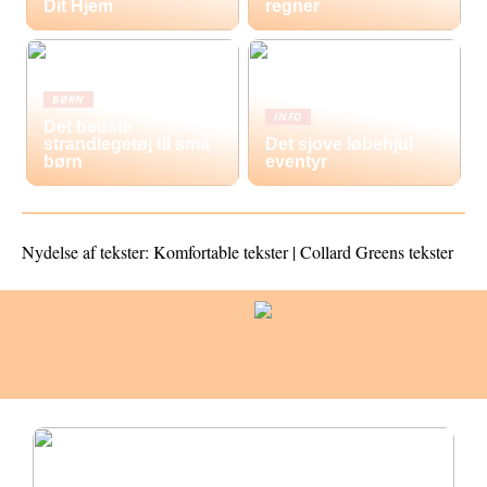
Dit Hjem
regner
BØRN
INFO
Det bedste
strandlegetøj til små
Det sjove løbehjul
børn
eventyr
Nydelse af tekster: Komfortable tekster | Collard Greens tekster