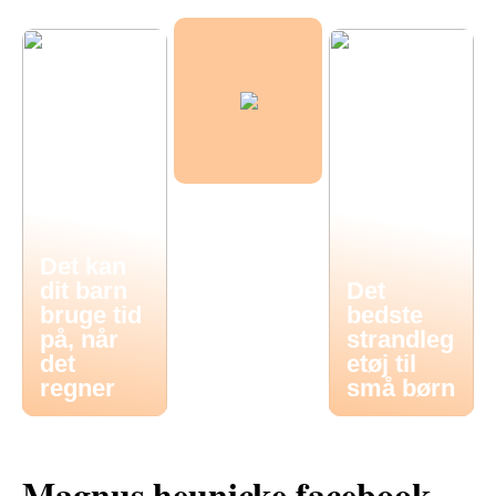
Det kan
dit barn
Det
bruge tid
bedste
på, når
strandleg
det
etøj til
regner
små børn
Magnus heunicke facebook