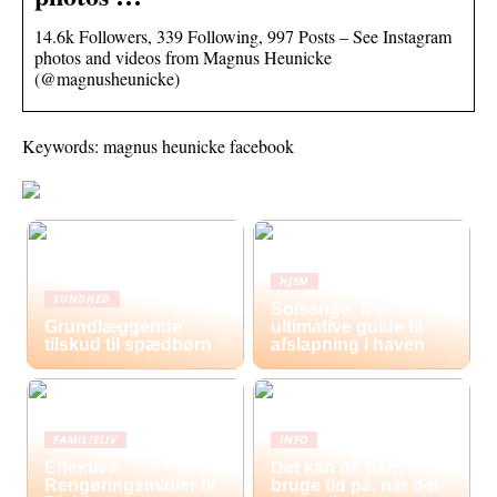
14.6k Followers, 339 Following, 997 Posts – See Instagram
photos and videos from Magnus Heunicke
(@magnusheunicke)
Keywords: magnus heunicke facebook
HJEM
SUNDHED
Solsenge: Den
Grundlæggende
ultimative guide til
tilskud til spædbørn
afslapning i haven
FAMILIELIV
INFO
Effektive
Det kan dit barn
Rengøringsmidler til
bruge tid på, når det