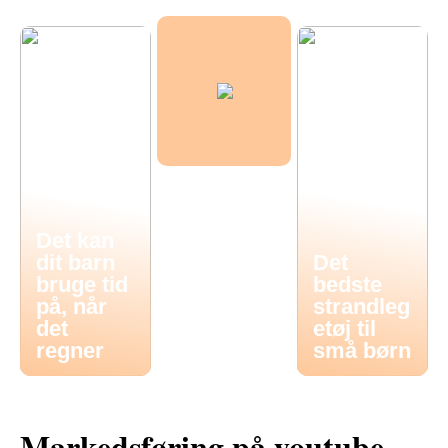
Det kan
dit barn
Det
bruge tid
bedste
på, når
strandleg
det
etøj til
regner
små børn
Markedsføring på youtube