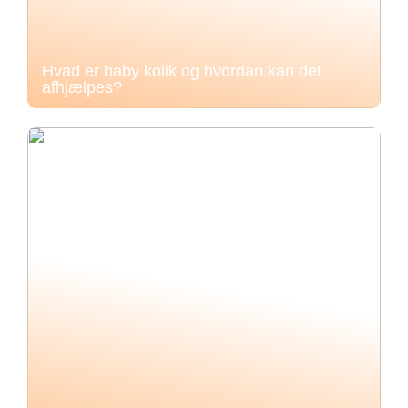
Hvad er baby kolik og hvordan kan det
afhjælpes?