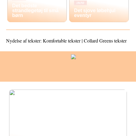
INFO
Det bedste
strandlegetøj til små
Det sjove løbehjul
børn
eventyr
Nydelse af tekster: Komfortable tekster | Collard Greens tekster