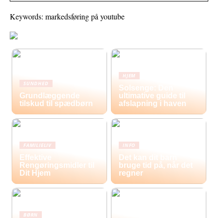
Keywords: markedsføring på youtube
HJEM
SUNDHED
Solsenge: Den
Grundlæggende
ultimative guide til
tilskud til spædbørn
afslapning i haven
FAMILIELIV
INFO
Effektive
Det kan dit barn
Rengøringsmidler til
bruge tid på, når det
Dit Hjem
regner
BØRN