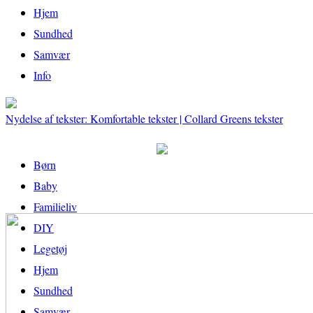
Hjem
Sundhed
Samvær
Info
Nydelse af tekster: Komfortable tekster | Collard Greens tekster
Børn
Baby
Familieliv
DIY
Legetøj
Hjem
Sundhed
Samvær