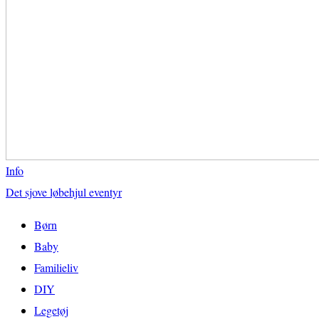
Info
Det sjove løbehjul eventyr
Børn
Baby
Familieliv
DIY
Legetøj