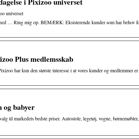
gelse i Pixizoo universet
oo universet
omhed … Ring mig op. BEMÆRK: Eksisterende kunder som har behov f
ixizoo Plus medlemsskab
. Pixizoo har kun den største interesse i at vores kunder og medlemmer er
rn og babyer
valg til markedets bedste priser. Autostole, legetøj, vogne, børnemøbler,