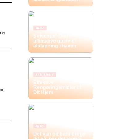
HJEM
gne
Solsenge: Den
ultimative guide til
afslapning i haven
FAMILIELIV
Effektive
Rengøringsmidler til
on,
Dit Hjem
INFO
Det kan dit barn bruge
tid på, når det regner