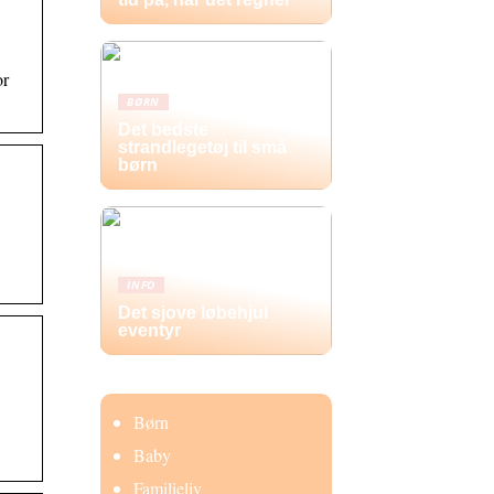
or
BØRN
Det bedste
strandlegetøj til små
børn
INFO
Det sjove løbehjul
eventyr
Børn
Baby
Familieliv