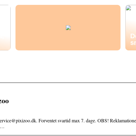
å,
D
s
zoo
service@pixizoo.dk. Forventet svartid max 7. dage. OBS! Reklamatione
u …