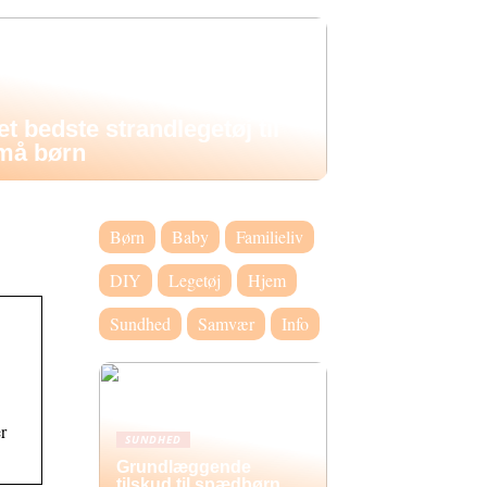
et bedste strandlegetøj til
må børn
Børn
Baby
Familieliv
DIY
Legetøj
Hjem
Sundhed
Samvær
Info
r
SUNDHED
Grundlæggende
tilskud til spædbørn