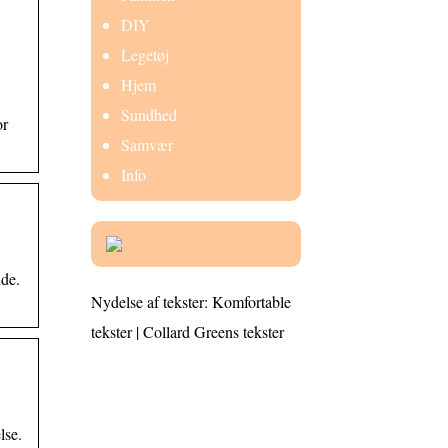
DIY
Legetøj
Hjem
Sundhed
or
Samvær
Info
de.
Nydelse af tekster: Komfortable
tekster | Collard Greens tekster
lse.