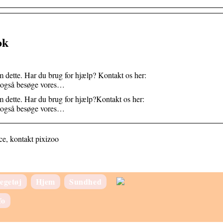
ok
 dette. Har du brug for hjælp? Kontakt os her:
 også besøge vores…
 dette. Har du brug for hjælp?Kontakt os her:
 også besøge vores…
ce, kontakt pixizoo
egetøj
Hjem
Sundhed
fo
Hvad er baby kolik og hvordan kan