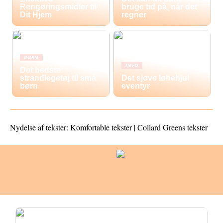
Rengøringsmidler til
bruge tid på, når det
Dit Hjem
regner
BØRN
INFO
Det bedste
strandlegetøj til små
Det sjove løbehjul
børn
eventyr
Nydelse af tekster: Komfortable tekster | Collard Greens tekster