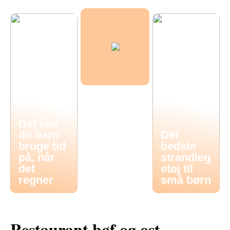
Det kan
dit barn
Det
bruge tid
bedste
på, når
strandleg
det
etøj til
regner
små børn
Restaurant bøf og ost