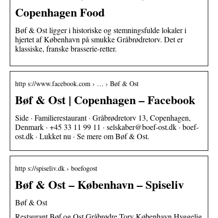
Copenhagen Food
Bøf & Ost ligger i historiske og stemningsfulde lokaler i
hjertet af København på smukke Gråbrødretorv. Det er
klassiske, franske brasserie-retter.
http s://www.facebook.com › … › Bøf & Ost
Bøf & Ost | Copenhagen – Facebook
Side · Familierestaurant · Gråbrødretorv 13, Copenhagen,
Denmark · +45 33 11 99 11 · selskaber@boef-ost.dk · boef-
ost.dk · Lukket nu · Se mere om Bøf & Ost.
http s://spiseliv.dk › boefogost
Bøf & Ost – København – Spiseliv
Bøf & Ost
Restaurant Bøf og Ost Gråbrødre Torv København Hyggelig