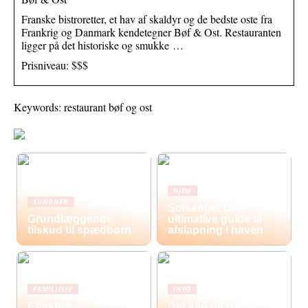
Franske bistroretter, et hav af skaldyr og de bedste oste fra
Frankrig og Danmark kendetegner Bøf & Ost. Restauranten
ligger på det historiske og smukke …
Prisniveau: $$$
Keywords: restaurant bøf og ost
HJEM
SUNDHED
Solsenge: Den
Grundlæggende
ultimative guide til
tilskud til spædbørn
afslapning i haven
FAMILIELIV
INFO
Effektive
Det kan dit barn