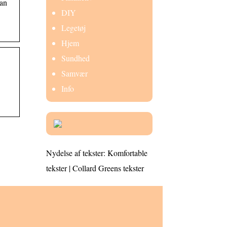
kan
DIY
Legetøj
Hjem
Sundhed
Samvær
Info
Nydelse af tekster: Komfortable
tekster | Collard Greens tekster