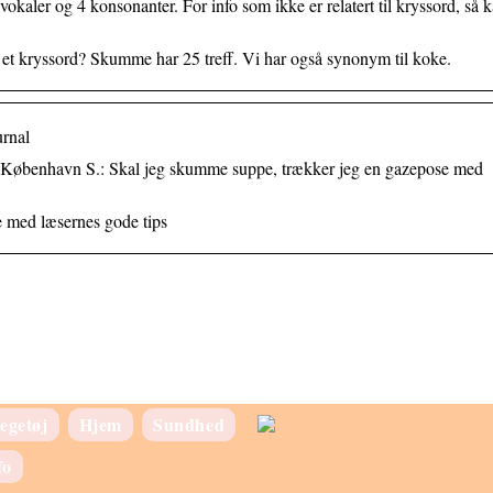
kaler og 4 konsonanter. For info som ikke er relatert til kryssord, så 
t kryssord? Skumme har 25 treff. Vi har også synonym til koke.
urnal
 København S.: Skal jeg skumme suppe, trækker jeg en gazepose med
e med læsernes gode tips
egetøj
Hjem
Sundhed
fo