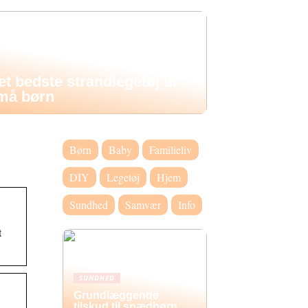
et bedste strandlegetøj til
må børn
Børn
Baby
Familieliv
DIY
Legetøj
Hjem
Sundhed
Samvær
Info
t
SUNDHED
Grundlæggende
tilskud til spædbørn