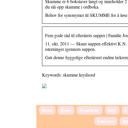
Skumme er 6 bokstaver langt og inneholder 2 vo
du slå opp skumme i ordboka.
Behov for synonymer til SKUMME for å løse e
Fem gode råd til efterårets supper | Familie Jo
11. okt. 2011 — Skum suppen effektivt K.N.
isterninger igennem suppen.
Gør denne hyggelige efterårsret endnu lækrer
Keywords: skumme krydsord
Børn
Baby
Familieliv
DIY
L
Samvær
In