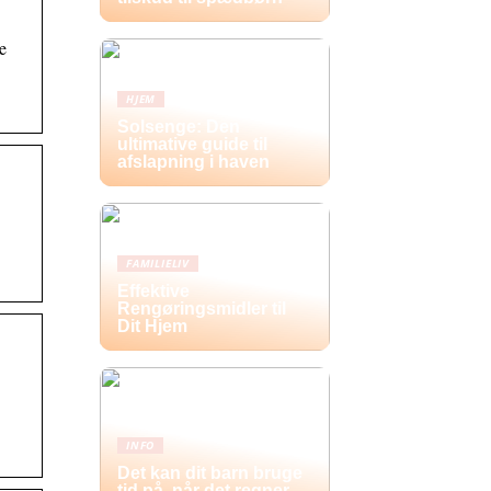
e
HJEM
Solsenge: Den
ultimative guide til
afslapning i haven
FAMILIELIV
Effektive
Rengøringsmidler til
Dit Hjem
INFO
Det kan dit barn bruge
tid på, når det regner