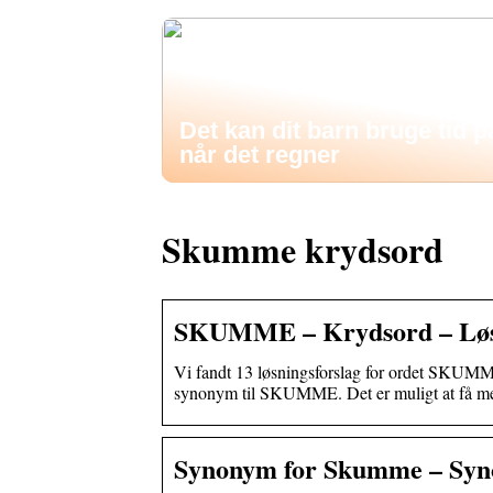
Det kan dit barn bruge tid p
når det regner
Skumme krydsord
SKUMME – Krydsord – Løsn
Vi fandt 13 løsningsforslag for ordet SKUMME 
synonym til SKUMME. Det er muligt at få 
Synonym for Skumme – Sy