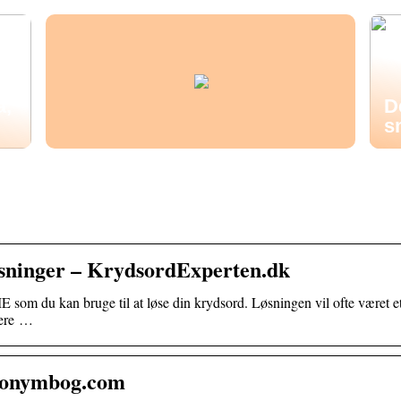
å,
D
s
inger – KrydsordExperten.dk
som du kan bruge til at løse din krydsord. Løsningen vil ofte været e
mere …
nonymbog.com