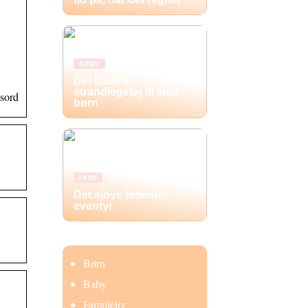
BØRN
Det bedste
strandlegetøj til små
dsord
børn
INFO
Det sjove løbehjul
eventyr
Børn
Baby
Familieliv