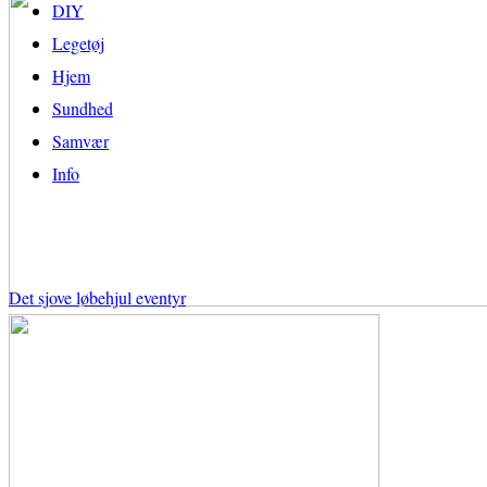
DIY
Legetøj
Hjem
Sundhed
Samvær
Info
Det sjove løbehjul eventyr