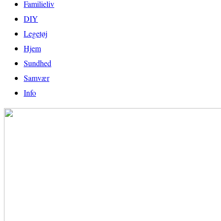
Familieliv
DIY
Legetøj
Hjem
Sundhed
Samvær
Info