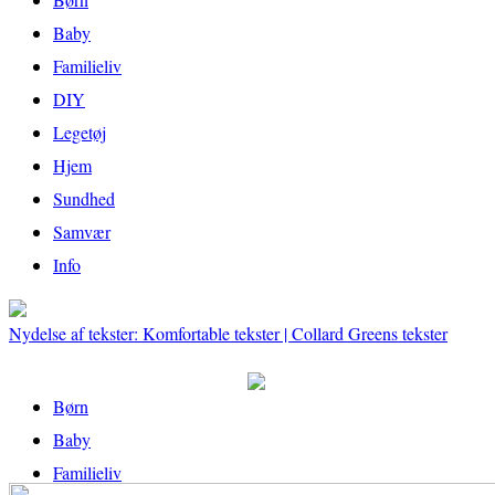
Baby
Familieliv
DIY
Legetøj
Hjem
Sundhed
Samvær
Info
Nydelse af tekster: Komfortable tekster | Collard Greens tekster
Børn
Baby
Familieliv