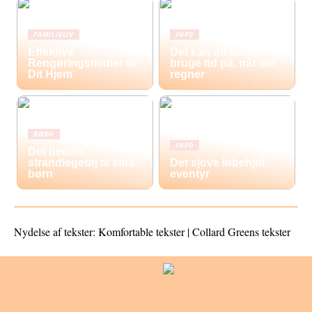
FAMILIELIV
INFO
Effektive
Det kan dit barn
Rengøringsmidler til
bruge tid på, når det
Dit Hjem
regner
BØRN
INFO
Det bedste
strandlegetøj til små
Det sjove løbehjul
børn
eventyr
Nydelse af tekster: Komfortable tekster | Collard Greens tekster