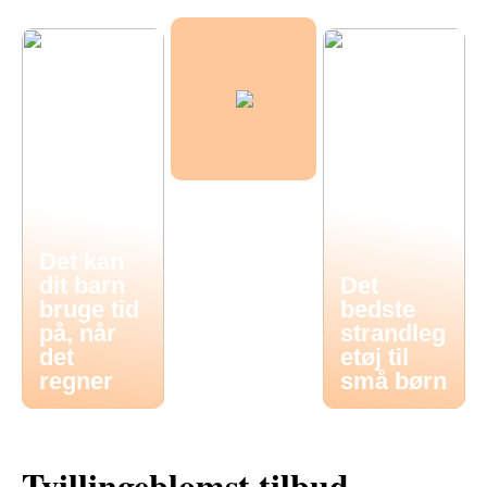
Det kan
dit barn
Det
bruge tid
bedste
på, når
strandleg
det
etøj til
regner
små børn
Tvillingeblomst tilbud