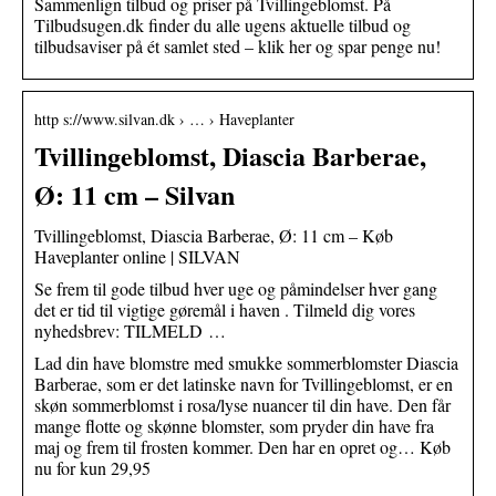
Sammenlign tilbud og priser på Tvillingeblomst. På
Tilbudsugen.dk finder du alle ugens aktuelle tilbud og
tilbudsaviser på ét samlet sted – klik her og spar penge nu!
http s://www.silvan.dk › … › Haveplanter
Tvillingeblomst, Diascia Barberae,
Ø: 11 cm – Silvan
Tvillingeblomst, Diascia Barberae, Ø: 11 cm – Køb
Haveplanter online | SILVAN
Se frem til gode tilbud hver uge og påmindelser hver gang
det er tid til vigtige gøremål i haven . Tilmeld dig vores
nyhedsbrev: TILMELD …
Lad din have blomstre med smukke sommerblomster Diascia
Barberae, som er det latinske navn for Tvillingeblomst, er en
skøn sommerblomst i rosa/lyse nuancer til din have. Den får
mange flotte og skønne blomster, som pryder din have fra
maj og frem til frosten kommer. Den har en opret og… Køb
nu for kun 29,95