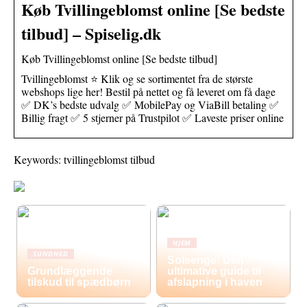
Køb Tvillingeblomst online [Se bedste
tilbud] – Spiselig.dk
Køb Tvillingeblomst online [Se bedste tilbud]
Tvillingeblomst ⭐ Klik og se sortimentet fra de største
webshops lige her! Bestil på nettet og få leveret om få dage
✅ DK’s bedste udvalg ✅ MobilePay og ViaBill betaling ✅
Billig fragt ✅ 5 stjerner på Trustpilot ✅ Laveste priser online
Keywords: tvillingeblomst tilbud
HJEM
SUNDHED
Solsenge: Den
Grundlæggende
ultimative guide til
tilskud til spædbørn
afslapning i haven