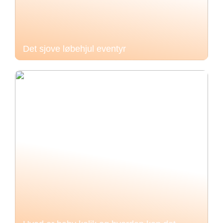
Det sjove løbehjul eventyr