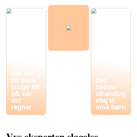
Det kan
dit barn
Det
bruge tid
bedste
på, når
strandleg
det
etøj til
regner
små børn
Vvs eksperten slagelse