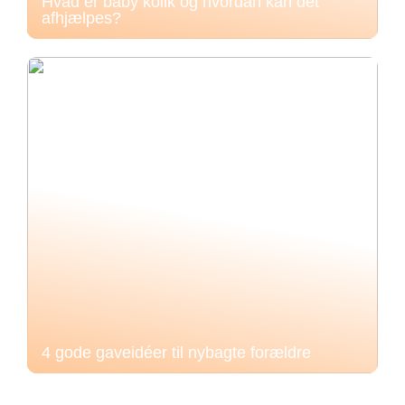
Hvad er baby kolik og hvordan kan det
afhjælpes?
4 gode gaveidéer til nybagte forældre