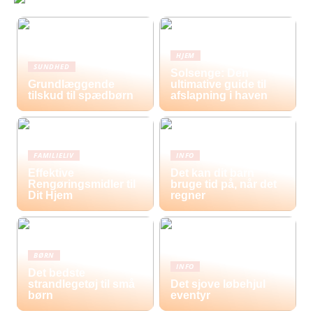
HJEM
SUNDHED
Solsenge: Den
Grundlæggende
ultimative guide til
tilskud til spædbørn
afslapning i haven
FAMILIELIV
INFO
Effektive
Det kan dit barn
Rengøringsmidler til
bruge tid på, når det
Dit Hjem
regner
BØRN
INFO
Det bedste
strandlegetøj til små
Det sjove løbehjul
børn
eventyr