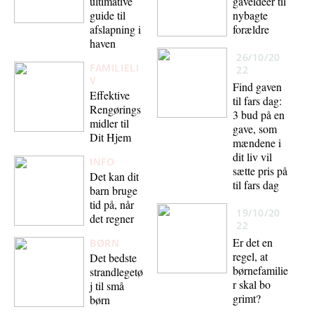
gaveidéer til
ultimative
nybagte
guide til
forældre
afslapning i
haven
26/10/20
FAMILIELI
22
V
Find gaven
Effektive
til fars dag:
Rengørings
3 bud på en
midler til
gave, som
Dit Hjem
mændene i
dit liv vil
INFO
sætte pris på
Det kan dit
til fars dag
barn bruge
tid på, når
19/10/20
det regner
22
Er det en
BØRN
regel, at
Det bedste
børnefamilie
strandlegetø
r skal bo
j til små
grimt?
børn