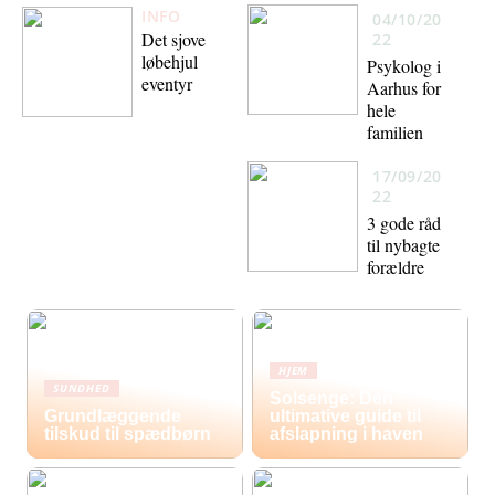
INFO
04/10/20
Det sjove
22
løbehjul
Psykolog i
eventyr
Aarhus for
hele
familien
17/09/20
22
3 gode råd
til nybagte
forældre
HJEM
SUNDHED
Solsenge: Den
Grundlæggende
ultimative guide til
tilskud til spædbørn
afslapning i haven