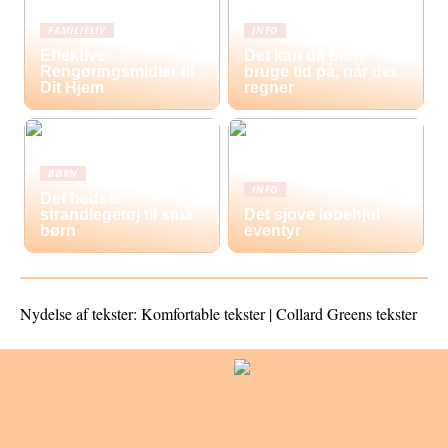
FAMILIELIV
INFO
Effektive
Det kan dit barn
Rengøringsmidler til
bruge tid på, når det
Dit Hjem
regner
BØRN
INFO
Det bedste
strandlegetøj til små
Det sjove løbehjul
børn
eventyr
Nydelse af tekster: Komfortable tekster | Collard Greens tekster