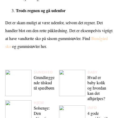
Trods regnen og gå udenfor
Det er skam muligt at være udenfor, selvom det regner. Det
handler blot om den rette påklædning. Det er eksempelvis vigtigt
at have vandtætte sko på såsom gummistøvler. Find
Bundgård
sko
og gummistøvler her.
SUNDHED
BABY
Grundlægge
Hvad er
nde tilskud
baby kolik
til spædbørn
og hvordan
kan det
afhjælpes?
HJEM
Solsenge:
INFO
4 gode
Den