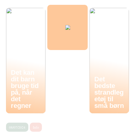
Det kan
dit barn
Det
bruge tid
bedste
på, når
strandleg
det
etøj til
regner
små børn
08/07/2024
Info