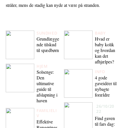
stråler, mens de stadig kan nyde at være på stranden.
SUNDHED
BABY
Grundlægge
Hvad er
nde tilskud
baby kolik
til spædbørn
og hvordan
kan det
afhjælpes?
HJEM
Solsenge:
INFO
4 gode
Den
gaveidéer til
ultimative
nybagte
guide til
forældre
afslapning i
haven
26/10/20
FAMILIELI
22
V
Find gaven
Effektive
til fars dag:
Rengørings