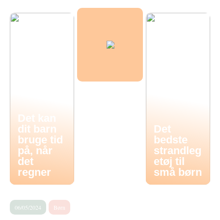
Det kan
dit barn
Det
bruge tid
bedste
på, når
strandleg
det
etøj til
regner
små børn
06/05/2024
Børn