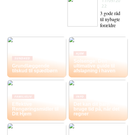
17/09/20
22
3 gode råd
til nybagte
forældre
HJEM
SUNDHED
Solsenge: Den
Grundlæggende
ultimative guide til
tilskud til spædbørn
afslapning i haven
FAMILIELIV
INFO
Effektive
Det kan dit barn
Rengøringsmidler til
bruge tid på, når det
Dit Hjem
regner