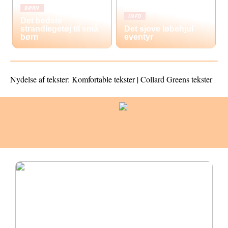
BØRN
INFO
Det bedste
strandlegetøj til små
Det sjove løbehjul
børn
eventyr
Nydelse af tekster: Komfortable tekster | Collard Greens tekster