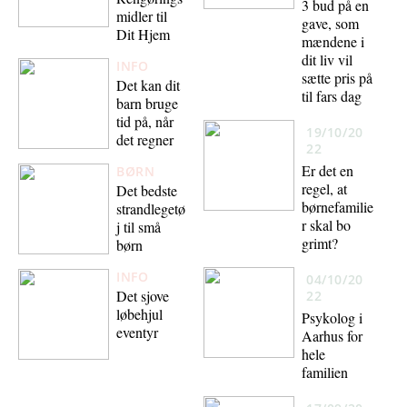
3 bud på en
midler til
gave, som
Dit Hjem
mændene i
dit liv vil
INFO
sætte pris på
Det kan dit
til fars dag
barn bruge
tid på, når
19/10/20
det regner
22
Er det en
BØRN
regel, at
Det bedste
børnefamilie
strandlegetø
r skal bo
j til små
grimt?
børn
INFO
04/10/20
Det sjove
22
løbehjul
Psykolog i
eventyr
Aarhus for
hele
familien