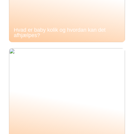
Hvad er baby kolik og hvordan kan det
afhjælpes?