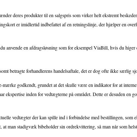
hænder deres produkter til en salgspris som virker helt ekstremt beskede
gskort er imidlertid indbefattet af en retningslinje, der hjælper en over
an du anvende en afdragsløsning som for eksempel ViaBill, hvis du higer e
mt betragte forhandlerens handelsaftale, det er dog ofte ikke særlig sjo
rke godkendt, grundet at det skulle være en indikator for at internet 
har ekspertise inden for vedtægterne på området. Dette er desuden en god 
tuelle vedtægter der kan spille ind i forbindelse med bestillingen, som
 at man stadigvæk bibeholder sin ordrekvittering, så man når som helst