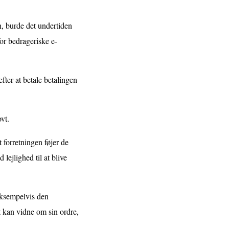
n, burde det undertiden
for bedrageriske e-
fter at betale betalingen
vt.
forretningen føjer de
lejlighed til at blive
 eksempelvis den
 kan vidne om sin ordre,