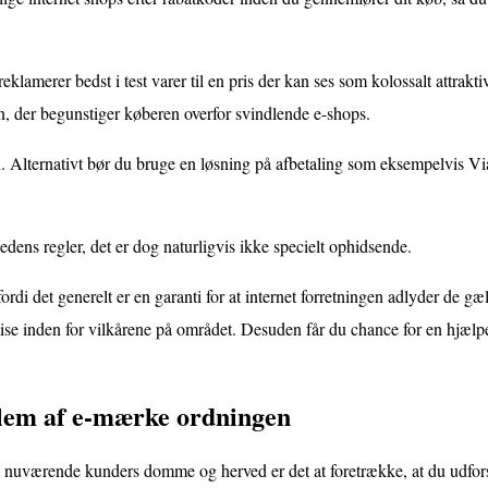
amerer bedst i test varer til en pris der kan ses som kolossalt attrakti
n, der begunstiger køberen overfor svindlende e-shops.
. Alternativt bør du bruge en løsning på afbetaling som eksempelvis Via
ens regler, det er dog naturligvis ikke specielt ophidsende.
ordi det generelt er en garanti for at internet forretningen adlyder de g
ertise inden for vilkårene på området. Desuden får du chance for en hjæ
dlem af e-mærke ordningen
nge nuværende kunders domme og herved er det at foretrække, at du udfo