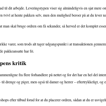
ud til dit arbejde. Leveringstypen viser sig almindeligvis en sjat mere 
en tvivl at hente pakken selv, men den mulighed beroer på at du lever næ
at man skal bruge ordren om få sekunder, så herved er det komplet essen
række varer, som trods alt tager udgangspunkt i at transaktionen gennemfø
de pakkeansatte har fri.
pens kritik
sammenligne fra flere forhandlere på nettet og for det har en hel del int
 til drenge og piger, men også til damer og herrer – eftertrykkeligt, og
shops efter tilbud forud for at du placerer ordren, sådan at du er usvigeli