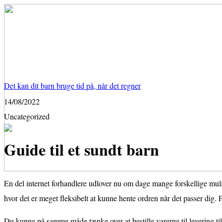
Det kan dit barn bruge tid på, når det regner
14/08/2022
Uncategorized
Guide til et sundt barn
En del internet forhandlere udlover nu om dage mange forskellige mulig
hvor det er meget fleksibelt at kunne hente ordren når det passer dig. F
Du kunne på samme måde tænke over at bestille varerne til levering til d