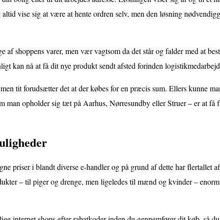
altid vise sig at være at hente ordren selv, men den løsning nødvendigg
nge af shoppens varer, men vær vagtsom da det står og falder med at best
ligt kan nå at få dit nye produkt sendt afsted forinden logistikmedarbejd
men tit forudsætter det at der købes for en præcis sum. Ellers kunne m
om man opholder sig tæt på Aarhus, Nørresundby eller Struer – er at få f
uligheder
e priser i blandt diverse e-handler og på grund af dette har flertallet 
dukter – til piger og drenge, men ligeledes til mænd og kvinder – enor
ige internet shops efter rabatkoder inden du gennemfører dit køb, så du e