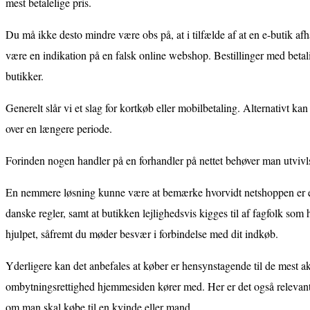
mest betalelige pris.
Du må ikke desto mindre være obs på, at i tilfælde af at en e-butik af
være en indikation på en falsk online webshop. Bestillinger med betalin
butikker.
Generelt slår vi et slag for kortkøb eller mobilbetaling. Alternativt k
over en længere periode.
Forinden nogen handler på en forhandler på nettet behøver man utvivlso
En nemmere løsning kunne være at bemærke hvorvidt netshoppen er e-mæ
danske regler, samt at butikken lejlighedsvis kigges til af fagfolk som 
hjulpet, såfremt du møder besvær i forbindelse med dit indkøb.
Yderligere kan det anbefales at køber er hensynstagende til de mest ak
ombytningsrettighed hjemmesiden kører med. Her er det også relevant,
om man skal købe til en kvinde eller mand.