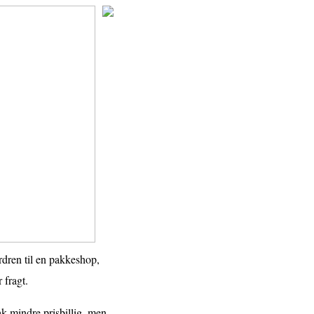
rdren til en pakkeshop,
 fragt.
hak mindre prisbillig, men