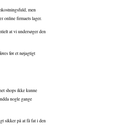
omkostningsfuld, men
r online firmaets lager.
tielt at vi undersøger den
res før et nøjagtigt
ernet shops ikke kunne
 endda nogle gange
gt sikker på at få fat i den