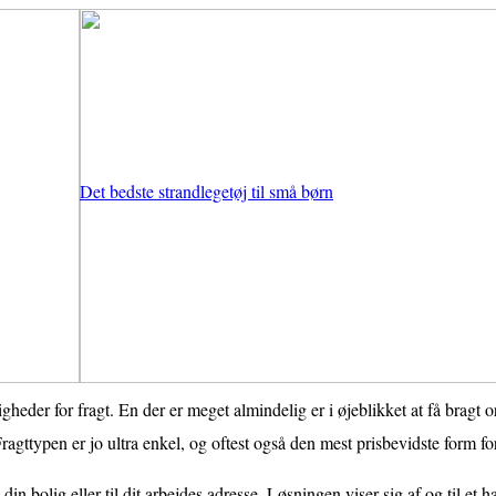
Det bedste strandlegetøj til små børn
heder for fragt. En der er meget almindelig er i øjeblikket at få bragt o
ragttypen er jo ultra enkel, og oftest også den mest prisbevidste form for
in bolig eller til dit arbejdes adresse. Løsningen viser sig af og til et 