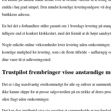
endda i høj grad simpel. Den mindst kostelige leveringsudgave vil dog 
butikkens adresse.
En hel del e-forhandlere stiller garanti om 1 hverdags levering på ma
tidligere end et konkret klokkeslæt, med det formål at de højst sandsyn
Nogle enkelte online virksomheder lover levering uden omkostninger, 
kostelige mulighed for levering, som i de fleste tilfælde – uafhængig 
dine varer til et udleveringssted.
Trustpilot frembringer visse anstændige m
Det er i dag usædvanlig overkommeligt for alle og enhver at sammenlign
ikke kunne slippe for at presse salgsværdien på en række af deres pro
sikre fragt uden omkostninger.
Det kan dog imidlertid vise sig gavnligt at sammenholde et par forskell