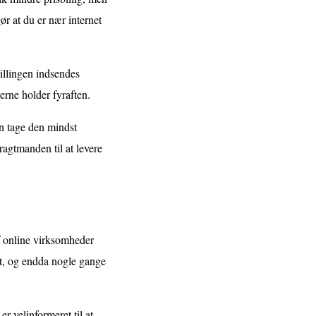
ør at du er nær internet
illingen indsendes
erne holder fyraften.
an tage den mindst
ragtmanden til at levere
af online virksomheder
mt, og endda nogle gange
r velinformeret til at