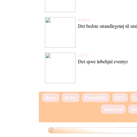
BØRN
Det bedste strandlegetøj til sm
INFO
Det sjove løbehjul eventyr
Børn
Baby
Familieliv
DIY
L
Samvær
In
Det sjove løbehjul eventyr