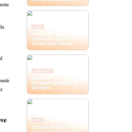
hente
 du
HJEM
Solsenge: Den
ultimative guide til
afslapning i haven
ed
FAMILIELIV
Effektive
 burde
Rengøringsmidler til
Dit Hjem
er
ove
INFO
Det kan dit barn bruge
tid på, når det regner