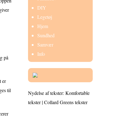
hoppen
DIY
giver
Legetøj
Hjem
Sundhed
Samvær
Info
og på
t er
es til
Nydelse af tekster: Komfortable
tekster | Collard Greens tekster
cerer