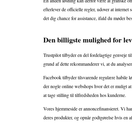
En anden løsning kan derfor være at granske om e
efterlever de officielle regler, udover at internet
det dig chance for assistance, ifald du møder b
Den billigste mulighed for le
Trustpilot tilbyder en del fordelagtige genveje
grund af dette rekommanderer vi, at du analyser
Facebook tilbyder tilsvarende regulære habile lø
der nogle online webshops hvor det er muligt at 
at tage stilling til tilfredsheden hos kunderne.
Vores hjemmeside er annoncefinansieret. Vi har
deres produkter, og opnår godtgørelse hvis en a