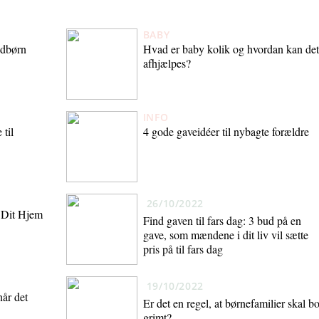
BABY
ædbørn
Hvad er baby kolik og hvordan kan det
afhjælpes?
INFO
 til
4 gode gaveidéer til nybagte forældre
26/10/2022
l Dit Hjem
Find gaven til fars dag: 3 bud på en
gave, som mændene i dit liv vil sætte
pris på til fars dag
19/10/2022
når det
Er det en regel, at børnefamilier skal b
grimt?