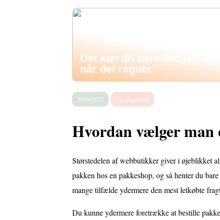
Det kan dit barn bruge tid p
når det regner
22/06/2022
Uncategorized
Hvordan vælger man e
Størstedelen af webbutikker giver i øjeblikket a
pakken hos en pakkeshop, og så henter du bare 
mange tilfælde ydermere den mest letkøbte frag
Du kunne ydermere foretrække at bestille pakken t