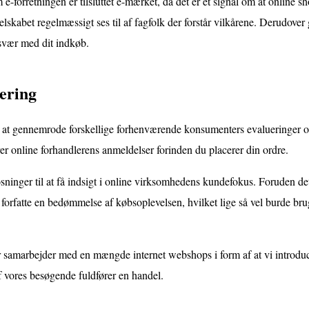
-forretningen er tilsluttet e-mærket, da det er et signal om at online s
 selskabet regelmæssigt ses til af fagfolk der forstår vilkårene. Derudover 
esvær med dit indkøb.
vering
 til at gennemrode forskellige forhenværende konsumenters evalueringer 
er online forhandlerens anmeldelser forinden du placerer din ordre.
sninger til at få indsigt i online virksomhedens kundefokus. Foruden de
forfatte en bedømmelse af købsoplevelsen, hvilket lige så vel burde brug
 samarbejder med en mængde internet webshops i form af at vi introdu
f vores besøgende fuldfører en handel.