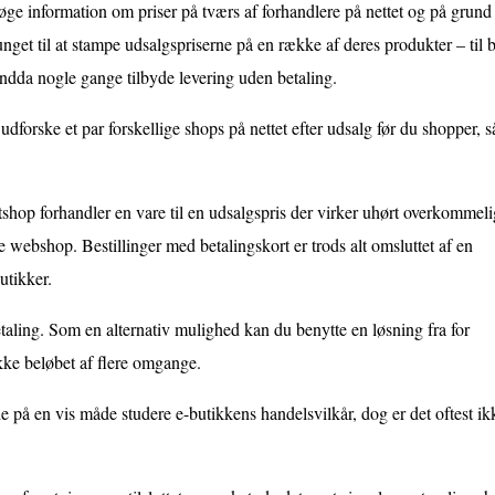
 søge information om priser på tværs af forhandlere på nettet og på grund
vunget til at stampe udsalgspriserne på en række af deres produkter – til 
endda nogle gange tilbyde levering uden betaling.
 udforske et par forskellige shops på nettet efter udsalg før du shopper, s
etshop forhandler en vare til en udsalgspris der virker uhørt overkommeli
e webshop. Bestillinger med betalingskort er trods alt omsluttet af en
utikker.
betaling. Som en alternativ mulighed kan du benytte en løsning fra for
ække beløbet af flere omgange.
på en vis måde studere e-butikkens handelsvilkår, dog er det oftest ik