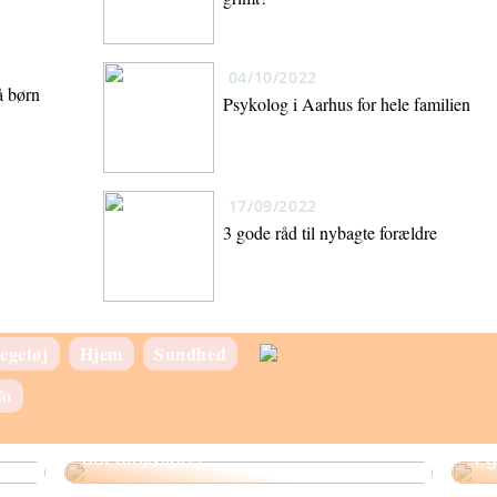
04/10/2022
å børn
Psykolog i Aarhus for hele familien
17/09/2022
3 gode råd til nybagte forældre
egetøj
Hjem
Sundhed
fo
Hvad er baby kolik og hvordan kan
det afhjælpes?
4 g