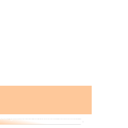
ode gaveidéer til nybagte forældre