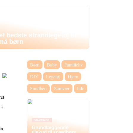
et bedste strandlegetøj til
må børn
Børn
Baby
Familieliv
DIY
Legetøj
Hjem
Sundhed
Samvær
Info
ret
 i
SUNDHED
Grundlæggende
en
tilskud til spædbørn