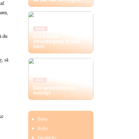
 af
børn,
BØRN
å du
Det bedste
strandlegetøj til små
børn
g, så
INFO
Det sjove løbehjul
eventyr
ke
Børn
Baby
Familieliv