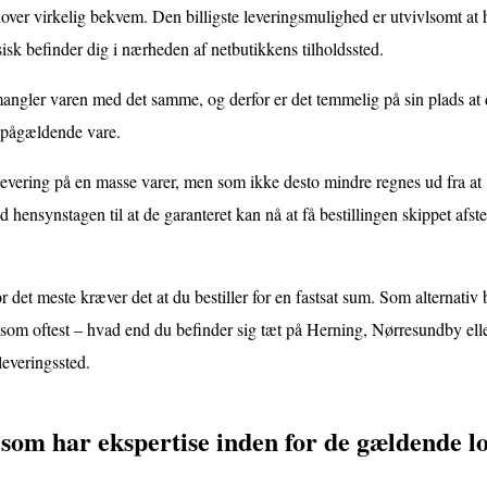
over virkelig bekvem. Den billigste leveringsmulighed er utvivlsomt at 
isk befinder dig i nærheden af netbutikkens tilholdssted.
 mangler varen med det samme, og derfor er det temmelig på sin plads at
n pågældende vare.
levering på en masse varer, men som ikke desto mindre regnes ud fra at
 hensynstagen til at de garanteret kan nå at få bestillingen skippet afst
for det meste kræver det at du bestiller for en fastsat sum. Som alternativ
som oftest – hvad end du befinder sig tæt på Herning, Nørresundby ell
dleveringssted.
som har ekspertise inden for de gældende l