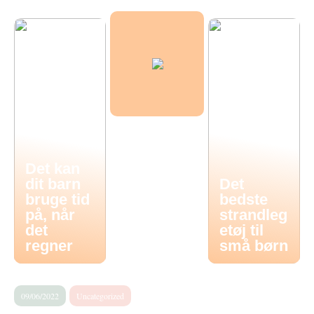
Det kan
dit barn
Det
bruge tid
bedste
på, når
strandleg
det
etøj til
regner
små børn
09/06/2022
Uncategorized