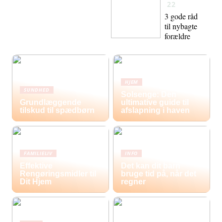
22
3 gode råd
til nybagte
forældre
HJEM
SUNDHED
Solsenge: Den
Grundlæggende
ultimative guide til
tilskud til spædbørn
afslapning i haven
FAMILIELIV
INFO
Effektive
Det kan dit barn
Rengøringsmidler til
bruge tid på, når det
Dit Hjem
regner