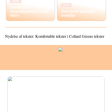
BØRN
INFO
Det bedste
strandlegetøj til små
Det sjove løbehjul
børn
eventyr
Nydelse af tekster: Komfortable tekster | Collard Greens tekster