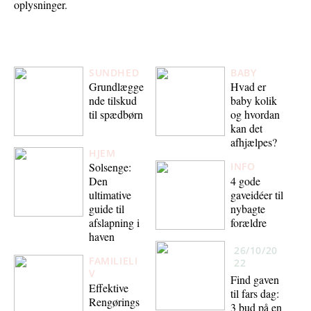
oplysninger.
SUNDHED
BABY
Grundlægge
Hvad er
nde tilskud
baby kolik
til spædbørn
og hvordan
kan det
afhjælpes?
HJEM
Solsenge:
INFO
4 gode
Den
gaveidéer til
ultimative
nybagte
guide til
forældre
afslapning i
haven
26/10/20
FAMILIELI
22
V
Find gaven
Effektive
til fars dag:
Rengørings
3 bud på en