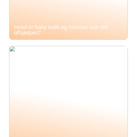
Hvad er baby kolik og hvordan kan det
afhjælpes?