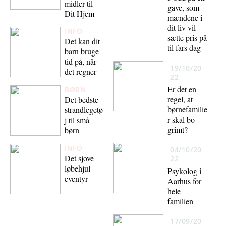
midler til
gave, som
Dit Hjem
mændene i
dit liv vil
INFO
sætte pris på
Det kan dit
til fars dag
barn bruge
tid på, når
19/10/20
det regner
22
Er det en
BØRN
regel, at
Det bedste
børnefamilie
strandlegetø
r skal bo
j til små
grimt?
børn
INFO
04/10/20
Det sjove
22
løbehjul
Psykolog i
eventyr
Aarhus for
hele
familien
17/09/20